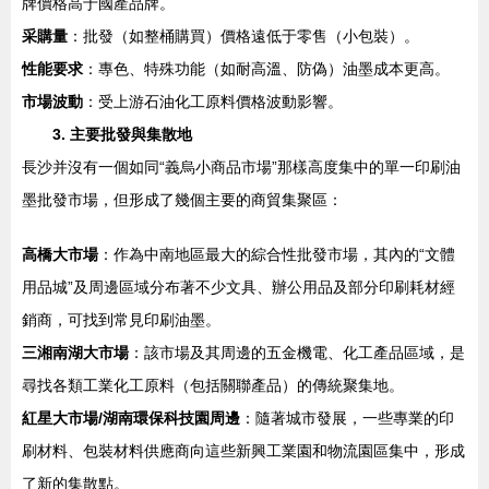
牌價格高于國產品牌。
采購量
：批發（如整桶購買）價格遠低于零售（小包裝）。
性能要求
：專色、特殊功能（如耐高溫、防偽）油墨成本更高。
市場波動
：受上游石油化工原料價格波動影響。
3. 主要批發與集散地
長沙并沒有一個如同“義烏小商品市場”那樣高度集中的單一印刷油
墨批發市場，但形成了幾個主要的商貿集聚區：
高橋大市場
：作為中南地區最大的綜合性批發市場，其內的“文體
用品城”及周邊區域分布著不少文具、辦公用品及部分印刷耗材經
銷商，可找到常見印刷油墨。
三湘南湖大市場
：該市場及其周邊的五金機電、化工產品區域，是
尋找各類工業化工原料（包括關聯產品）的傳統聚集地。
紅星大市場/湖南環保科技園周邊
：隨著城市發展，一些專業的印
刷材料、包裝材料供應商向這些新興工業園和物流園區集中，形成
了新的集散點。