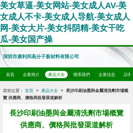
美女草逼-美女网站-美女成人AV-美
女成人不卡-美女成人导航-美女成人
网-美女大片-美女抖阴精-美女干吃
瓜-美女国产操
深圳市康利邦高分子新材料有限公司
首頁
企業簡介
產品大全
聯系我們
企業信息
訪客
>
>
當前位置：
首頁
產品大全
長沙印刷油墨與金屬清洗劑市場概
覽 供應商、價格與批發渠道解析
長沙印刷油墨與金屬清洗劑市場概覽
供應商、價格與批發渠道解析