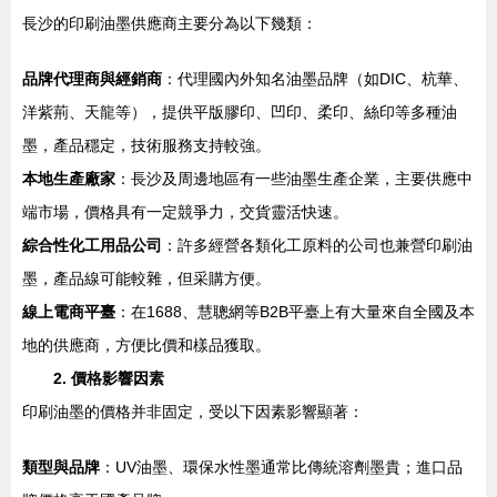
長沙的印刷油墨供應商主要分為以下幾類：
品牌代理商與經銷商
：代理國內外知名油墨品牌（如DIC、杭華、
洋紫荊、天龍等），提供平版膠印、凹印、柔印、絲印等多種油
墨，產品穩定，技術服務支持較強。
本地生產廠家
：長沙及周邊地區有一些油墨生產企業，主要供應中
端市場，價格具有一定競爭力，交貨靈活快速。
綜合性化工用品公司
：許多經營各類化工原料的公司也兼營印刷油
墨，產品線可能較雜，但采購方便。
線上電商平臺
：在1688、慧聰網等B2B平臺上有大量來自全國及本
地的供應商，方便比價和樣品獲取。
2. 價格影響因素
印刷油墨的價格并非固定，受以下因素影響顯著：
類型與品牌
：UV油墨、環保水性墨通常比傳統溶劑墨貴；進口品