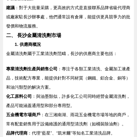
建議
：對于大批量采購，更高效的方式是直接聯系品牌省級代理商
或廠家駐長沙辦事處，他們通常設有倉庫，能提供更具競爭力的批
發價和物流服務。
二、 長沙金屬清洗劑市場
1. 供應商概況
金屬清洗劑屬于工業清洗劑范疇，長沙的供應商主要包括：
專業清洗劑生產與銷售公司
：專注于各類工業清洗、金屬加工液產
品，技術配方專業，能提供針對不同材質（鋼鐵、鋁合金、銅等）
和油污類型的解決方案。
化工原料公司
：與油墨類似，許多化工公司同時經營金屬清洗劑，
產品可能涵蓋通用型和部分專用型。
五金機電市場商戶
：在三湘南湖、雨花五金機電市場等地的商戶，
常有配套銷售用于設備維護的通用型清洗劑（如桶裝除油劑）。
品牌代理商
：代理“藍星”、“凱米爾”等知名工業清洗品牌。