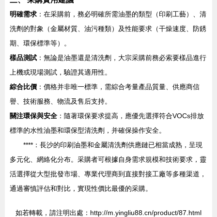
明確需求
：在采購前，務必明確所需油墨的類型（印刷工藝）、清
洗劑的對象（金屬材質、油污種類）及性能要求（干燥速度、防銹
期、環保標準等）。
樣品測試
：無論是油墨還是清洗劑，大宗采購前務必索要樣品進行
上機或現場測試，驗證其適用性。
綜合比價
：價格并非唯一標準，需綜合考量產品質量、供應商信
譽、技術服務、物流及售后支持。
關注環保與安全
：隨著環保要求提高，應優先選擇符合VOCs排放
標準的水性油墨和環保型清洗劑，并確保操作安全。
****：長沙的印刷油墨和金屬清洗劑供應鏈已相當成熟，呈現
多元化、網絡化分布。采購者可根據自身需求規模和技術要求，靈
活選擇從大型批發市場、專業代理商到直接對接工廠等多種渠道，
通過審慎評估和對比，實現性價比最優的采購。
如若轉載，請注明出處：http://m.yingliu88.cn/product/87.html