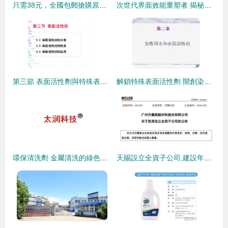
只需38元，全國包郵搶購原價78元來賚清潔膏——自然潔凈的升級體驗
次世代界面效能重塑者 揭秘超效型226特殊表面活性劑的變革性應用
第三節 表面活性劑與特殊表面活性劑概述
解鎖特殊表面活性劑 開創染整工藝增效新時代
環保清洗劑 金屬清洗的綠色革命
天賜設立全資子公司,建設年產18.5萬噸日用化工新材料項目