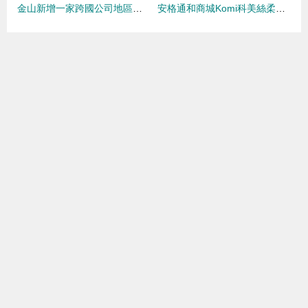
金山新增一家跨國公司地區總部 專注金屬清洗劑領域
安格通和商城Komi科美絲柔洗滌液 蘋果香氛下的特殊表面活性劑科技