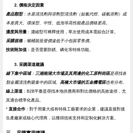
2. 價格決定因素
產品類型
：水基清洗劑與溶劑型清洗劑（如氯代烴、碳氫溶劑）成
本差異大。環保型、中性、低泡等高性能產品價格更高。
濃度與用量
：濃縮型可稀釋使用，單次使用成本需綜合計算。
采購規格
：噸桶裝批發價遠低于小包裝零售價。
技術附加值
：是否需要防銹、磷化等特殊功能。
3. 采購渠道建議
線下集中區域
：
三湘南湖大市場及其周邊的化工原料街區
是尋找各
類金屬清洗劑最集中的區域。
高橋大市場的五金機電區
也有分布。
線上渠道
：B2B平臺是尋找本地供應商和對比價格的高效途徑，尤
其適合標準化產品。
*
直接合作
：對于用量大或有特殊工藝要求的企業，建議直接對接
生產廠家或核心代理商，以獲得技術支持和定制化解決方案。
三、 采購實用建議